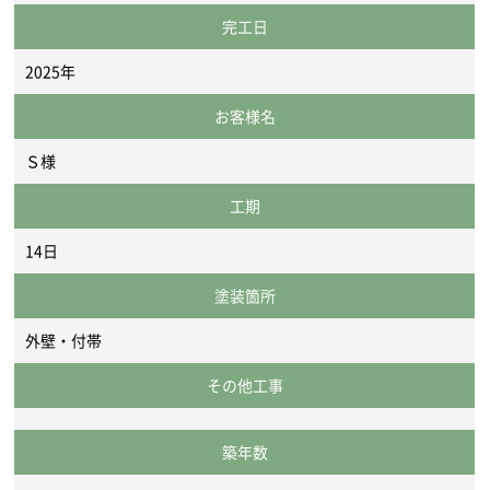
完工日
2025年
お客様名
Ｓ様
工期
14日
塗装箇所
外壁・付帯
その他工事
築年数