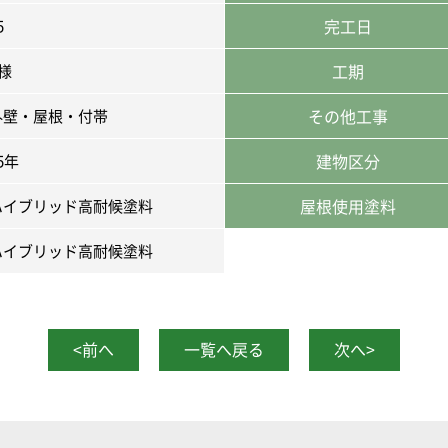
完工日
5
工期
様
その他工事
外壁・屋根・付帯
建物区分
5年
屋根使用塗料
ハイブリッド高耐候塗料
ハイブリッド高耐候塗料
<前へ
一覧へ戻る
次へ>