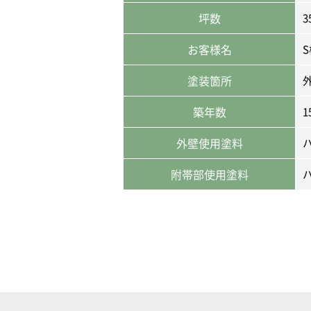
坪数
3
お客様名
S
塗装箇所
築年数
1
外壁使用塗料
附帯部使用塗料